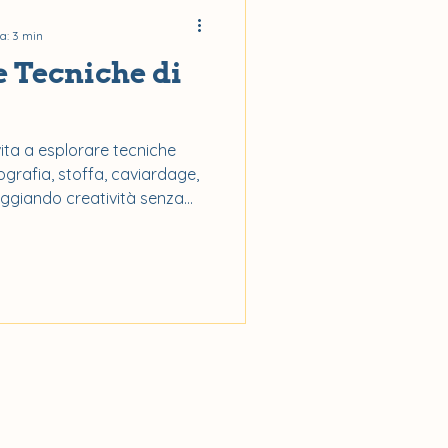
a: 3 min
e Tecniche di
vita a esplorare tecniche
ografia, stoffa, caviardage,
raggiando creatività senza