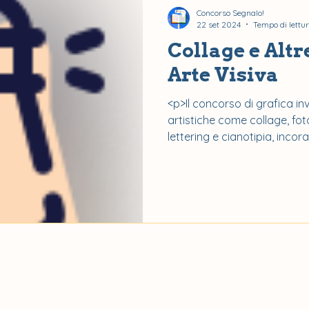
Concorso Segnalo!
22 set 2024
Tempo di lettur
Collage e Altr
Arte Visiva
<p>Il concorso di grafica in
artistiche come collage, fot
lettering e cianotipia, inco
restrizioni nel design.</p>