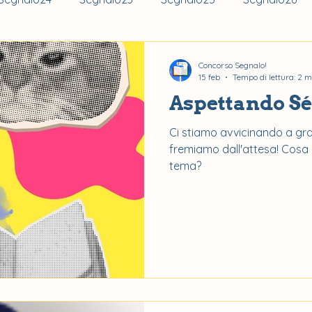
Concorso Segnalo!
15 feb
Tempo di lettura: 2 m
Aspettando Sé
Ci stiamo avvicinando a gran
fremiamo dall'attesa! Cosa 
tema?