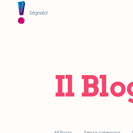
Ségnalo!
Il Blo
All Posts
Senza categoria